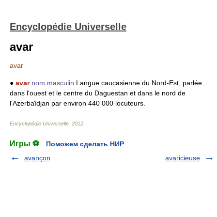
Encyclopédie Universelle
avar
avar
●
avar
nom masculin
Langue caucasienne du Nord-Est, parlée
dans l'ouest et le centre du Daguestan et dans le nord de
l'Azerbaïdjan par environ 440 000 locuteurs.
Encyclopédie Universelle
.
2012
.
Игры ⚽
Поможем сделать НИР
avançon
avaricieuse