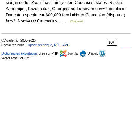
мацunicode|Ӏ Awar macʼ familycolor=Caucasian states=Russia,
Azerbaijan, Kazakhstan, Georgia and Turkey region=Republic of
Dagestan speakers= 600,000 fam1=North Caucasian (disputed)
fam2=Northeast Caucasian… …
Wikipedia
© Academic, 2000-2026
18+
Contactez-nous:
Support technique
,
RÉCLAME
Dictionnaires exportation
, créé sur PHP,
Joomla,
Drupal,
WordPress, MODx.