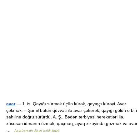
avar
— 1. is. Qayığı sürmək üçün kürək, qayıqçı kürəyi. Avar
çəkmək. – Şamil bütün qüvvəti ilə avar çəkərək, qayığı gölün o biri
sahilinə doğru sürürdü. A. Ş.. Bədən tərbiyəsi hərəkətləri ilə,
xüsusən idmanın üzmək, qaçmaq, ayaq xizəyində gəzmək və avar
…
Azərbaycan dilinin izahlı lüğəti