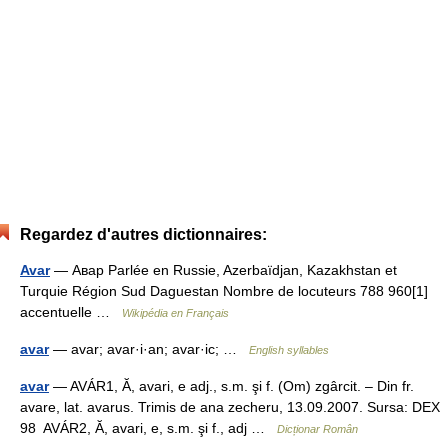
Regardez d'autres dictionnaires:
Avar
— Авар Parlée en Russie, Azerbaïdjan, Kazakhstan et
Turquie Région Sud Daguestan Nombre de locuteurs 788 960[1]
accentuelle …
Wikipédia en Français
avar
— avar; avar·i·an; avar·ic; …
English syllables
avar
— AVÁR1, Ă, avari, e adj., s.m. şi f. (Om) zgârcit. – Din fr.
avare, lat. avarus. Trimis de ana zecheru, 13.09.2007. Sursa: DEX
98 AVÁR2, Ă, avari, e, s.m. şi f., adj …
Dicționar Român