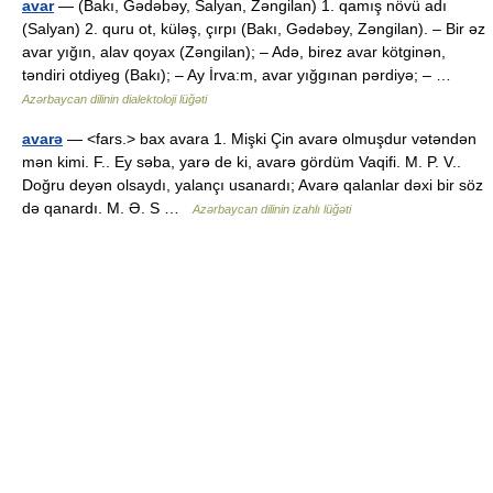
avar
— (Bakı, Gədəbəy, Salyan, Zəngilan) 1. qamış növü adı
(Salyan) 2. quru ot, küləş, çırpı (Bakı, Gədəbəy, Zəngilan). – Bir əz
avar yığın, alav qoyax (Zəngilan); – Adə, birez avar kötginən,
təndiri otdiyeg (Bakı); – Ay İrva:m, avar yığgınan pərdiyə; – …
Azərbaycan dilinin dialektoloji lüğəti
avarə
— <fars.> bax avara 1. Mişki Çin avarə olmuşdur vətəndən
mən kimi. F.. Ey səba, yarə de ki, avarə gördüm Vaqifi. M. P. V..
Doğru deyən olsaydı, yalançı usanardı; Avarə qalanlar dəxi bir söz
də qanardı. M. Ə. S …
Azərbaycan dilinin izahlı lüğəti