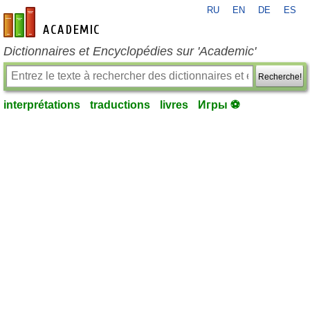
RU
EN
DE
ES
fr-academic.com
Dictionnaires et Encyclopédies sur 'Academic'
Recherche!
interprétations
traductions
livres
Игры ⚽